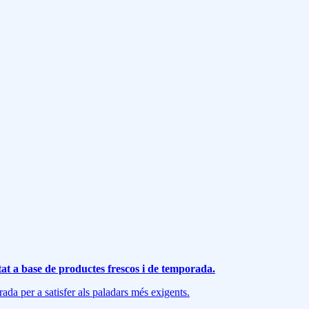
tat a base de productes frescos i de temporada.
da per a satisfer als paladars més exigents.