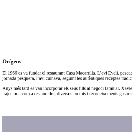
Orígens
El 1966 es va fundar el restaurant Casa Macarrilla. L’avi Eveli, pescad
jornada pesquera, l’avi cuinava, seguint les autèntiques
receptes
tradic
Anys més tard es van incorporar els seus fills al negoci familiar. Xavi
trajectòria com a restaurador, diversos premis i reconeixements
gastro