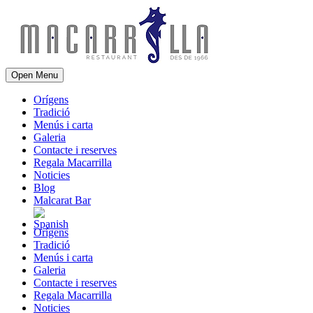
Open Menu
Orígens
Tradició
Menús i carta
Galeria
Contacte i reserves
Regala Macarrilla
Noticies
Blog
Malcarat Bar
Orígens
Tradició
Menús i carta
Galeria
Contacte i reserves
Regala Macarrilla
Noticies