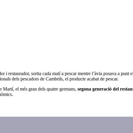
or i restaurador, sortia cada matí a pescar mentre l’àvia posava a punt el
ionals dels pescadors de Cambrils, el producte acabat de pescar.
er Martí, el més gran dels
quatre germans,
segona generació del restau
nòmics.