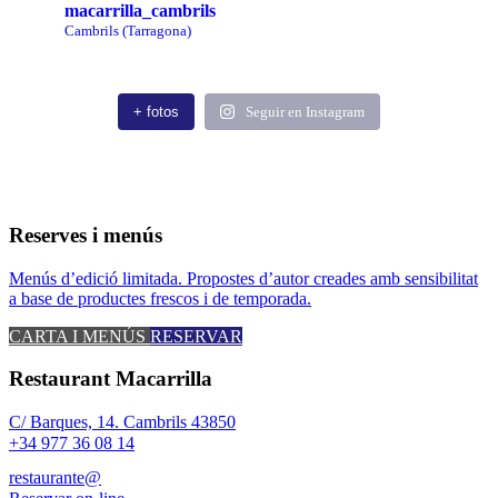
macarrilla_cambrils
Cambrils (Tarragona)
+ fotos
Seguir en Instagram
Reserves i menús
Menús d’edició limitada. Propostes d’autor creades amb sensibilitat
a base de productes frescos i de temporada.
CARTA I MENÚS
RESERVAR
Restaurant Macarrilla
C/ Barques, 14. Cambrils 43850
+34 977 36 08 14
restaurante@