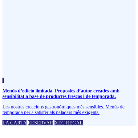
Menús d’edició limitada. Propostes d’autor creades amb
sensibilitat a base de productes frescos i de temporada.
Les nostres creacions gastronòmiques més sensibles. Menús de
temporada per a satisfer als paladars més exigents.
LA CARTA
RESERVAR
XEC REGAL