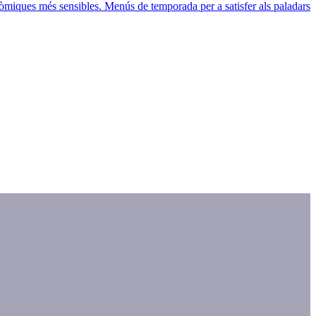
nòmiques més sensibles. Menús de temporada per a satisfer als paladars