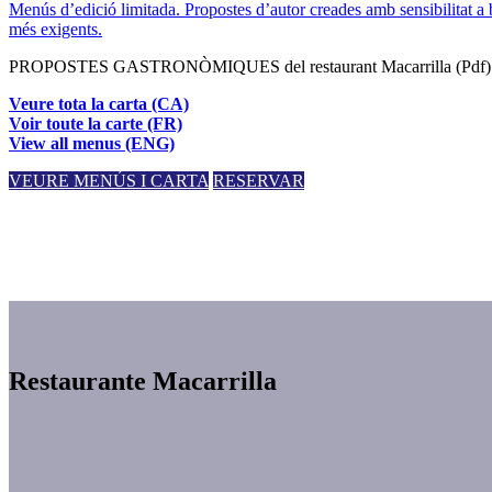
Menús d’edició limitada. Propostes d’autor creades amb sensibilitat a
més exigents.
PROPOSTES GASTRONÒMIQUES del restaurant Macarrilla (Pdf)
Veure tota la carta (CA)
Voir toute la carte (FR)
View all menus (ENG)
VEURE MENÚS I CARTA
RESERVAR
Restaurante Macarrilla